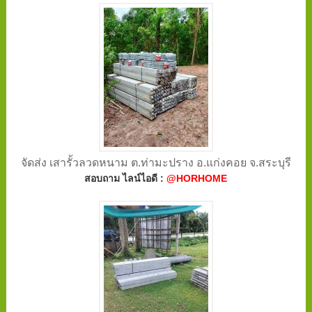
จัดส่ง เสารั้วลวดหนาม ต.ท่ามะปราง อ.แก่งคอย จ.สระบุรี
สอบถาม ไลน์ไอดี :
@HORHOME