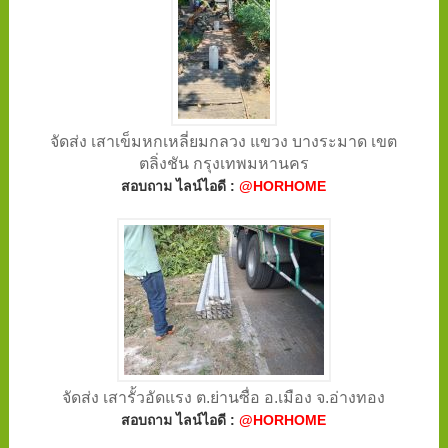
จัดส่ง เสาเข็มหกเหลี่ยมกลวง แขวง บางระมาด เขต
ตลิ่งชัน กรุงเทพมหานคร
สอบถาม ไลน์ไอดี :
@HORHOME
จัดส่ง เสารั้วอัดแรง ต.ย่านซื่อ อ.เมือง จ.อ่างทอง
สอบถาม ไลน์ไอดี :
@HORHOME