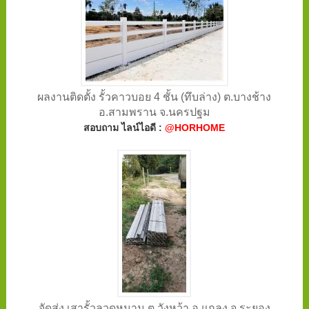
ผลงานติดตั้ง รั้วคาวบอย 4 ชั้น (ทึบล่าง) ต.บางช้าง
อ.สามพราน จ.นครปฐม
สอบถาม ไลน์ไอดี :
@HORHOME
จัดส่ง เสารั้วลวดหนาม ต.วังหว้า อ.แกลง จ.ระยอง