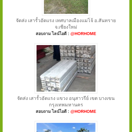
จัดส่ง เสารั้วอัดแรง เทศบาลเมืองแม่โจ้ อ.สันทราย
จ.เชียงใหม่
สอบถาม ไลน์ไอดี :
@HORHOME
จัดส่ง เสารั้วอัดแรง แขวง อนุสาวรีย์ เขต บางเขน
กรุงเทพมหานคร
สอบถาม ไลน์ไอดี :
@HORHOME