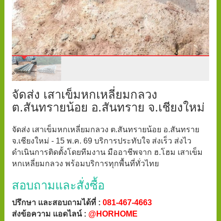
จัดส่ง เสาเข็มหกเหลี่ยมกลวง
ต.สันทรายน้อย อ.สันทราย จ.เชียงใหม่
จัดส่ง เสาเข็มหกเหลี่ยมกลวง ต.สันทรายน้อย อ.สันทราย
จ.เชียงใหม่ - 15 พ.ค. 69 บริการประทับใจ ส่งเร็ว ส่งไว
ดำเนินการติดตั้งโดยทีมงาน มืออาชีพจาก ฮ.โฮม เสาเข็ม
หกเหลี่ยมกลวง พร้อมบริการทุกพื้นที่ทั่วไทย
สอบถามและสั่งซื้อ
ปรึกษา และสอบถามได้ที่ :
081-467-4663
ส่งข้อความ แอดไลน์ :
@HORHOME