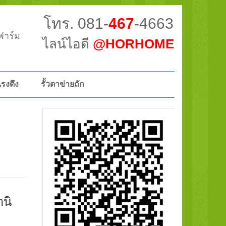
โทร. 081-
467
-4663
วฟาร์ม
ไลน์ไอดี
@HORHOME
แรงดึง
รั้วตาข่ายถัก
านิ