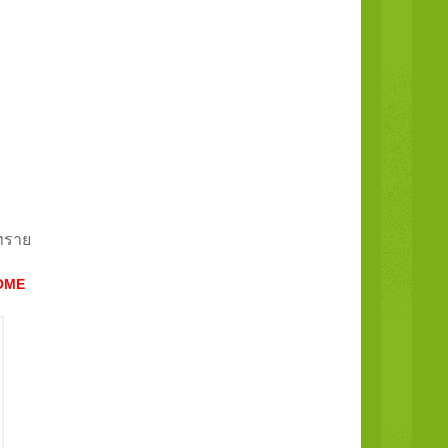
ทราย
OME