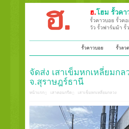
ฮ.
โฮม รั้วคา
รั้วคาวบอย รั้วคอก
วัว รั้วฟาร์มม้า ร
รั้วคาวบอย
รั้วล
จัดส่ง เสาเข็มหกเหลี่ยมกลว
จ.สุราษฎร์ธานี
หน้าแรก
เสาคอนกรีต
เสาเข็มหกเหลี่ยมกลวง