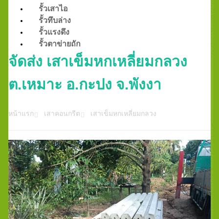
รั้วเสาไอ
รั้วทึบล่าง
รั้วแรงดึง
รั้วตาข่ายถัก
จัดส่ง เสาเข็มหกเหลี่ยมกลวง
ต.เหมาะ อ.กะปง จ.พังงา
หน้าแรก
เสาคอนกรีต
เสาเข็มหกเหลี่ยมกลวง