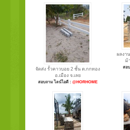
ผลงานต
ม้
สอบ
จัดส่ง รั้วคาวบอย 2 ชั้น ต.กกทอง
อ.เมือง จ.เลย
สอบถาม ไลน์ไอดี :
@HORHOME