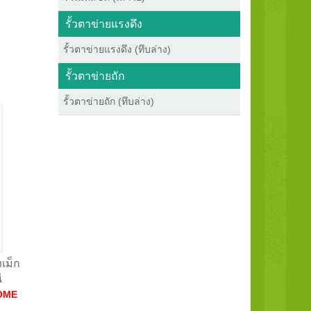
รั้วตาข่ายแรงดึง
รั้วตาข่ายแรงดึง (ทึบล่าง)
รั้วตาข่ายถัก
รั้วตาข่ายถัก (ทึบล่าง)
งเม็ก
ี
OME