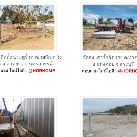
ิดตั้ง ประตูรั้วตาข่ายถัก ต.วัง
จัดส่ง เสารั้วอัดแรง ต.ท่า
า อ.ลาดยาว จ.นครสวรรค์
อ.แก่งคอย จ.สระบุรี
ถาม ไลน์ไอดี :
@HORHOME
สอบถาม ไลน์ไอดี :
@HORH