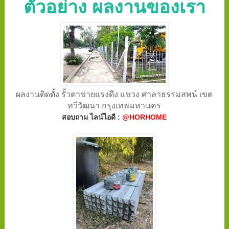
ตัวอย่าง ผลงานของเรา
ผลงานติดตั้ง รั้วตาข่ายแรงดึง แขวง ศาลาธรรมสพน์ เขต
ทวีวัฒนา กรุงเทพมหานคร
สอบถาม ไลน์ไอดี :
@HORHOME