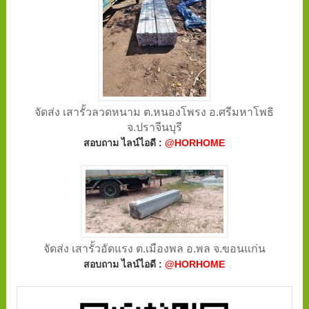
จัดส่ง เสารั้วลวดหนาม ต.หนองโพรง อ.ศรีมหาโพธิ
จ.ปราจีนบุรี
สอบถาม ไลน์ไอดี :
@HORHOME
จัดส่ง เสารั้วอัดแรง ต.เมืองพล อ.พล จ.ขอนแก่น
สอบถาม ไลน์ไอดี :
@HORHOME