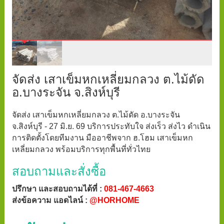
จัดส่ง เสาเข็มหกเหลี่ยมกลวง ต.ไม้ดัด
อ.บางระจัน จ.สิงห์บุรี
จัดส่ง เสาเข็มหกเหลี่ยมกลวง ต.ไม้ดัด อ.บางระจัน
จ.สิงห์บุรี - 27 มิ.ย. 69 บริการประทับใจ ส่งเร็ว ส่งไว ดำเนิน
การติดตั้งโดยทีมงาน มืออาชีพจาก ฮ.โฮม เสาเข็มหก
เหลี่ยมกลวง พร้อมบริการทุกพื้นที่ทั่วไทย
สอบถามและสั่งซื้อ
ปรึกษา และสอบถามได้ที่ :
081-467-4663
ส่งข้อความ แอดไลน์ :
@HORHOME