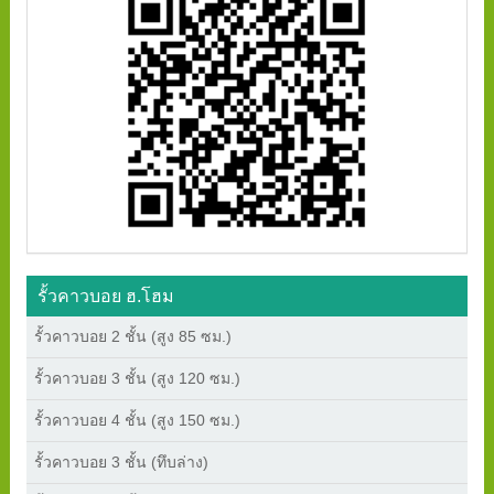
รั้วคาวบอย ฮ.โฮม
รั้วคาวบอย 2 ชั้น (สูง 85 ซม.)
รั้วคาวบอย 3 ชั้น (สูง 120 ซม.)
รั้วคาวบอย 4 ชั้น (สูง 150 ซม.)
รั้วคาวบอย 3 ชั้น (ทึบล่าง)