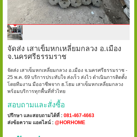
จัดส่ง เสาเข็มหกเหลี่ยมกลวง อ.เมือง
จ.นครศรีธรรมราช
จัดส่ง เสาเข็มหกเหลี่ยมกลวง อ.เมือง จ.นครศรีธรรมราช -
25 พ.ค. 69 บริการประทับใจ ส่งเร็ว ส่งไว ดำเนินการติดตั้ง
โดยทีมงาน มืออาชีพจาก ฮ.โฮม เสาเข็มหกเหลี่ยมกลวง
พร้อมบริการทุกพื้นที่ทั่วไทย
สอบถามและสั่งซื้อ
ปรึกษา และสอบถามได้ที่ :
081-467-4663
ส่งข้อความ แอดไลน์ :
@HORHOME