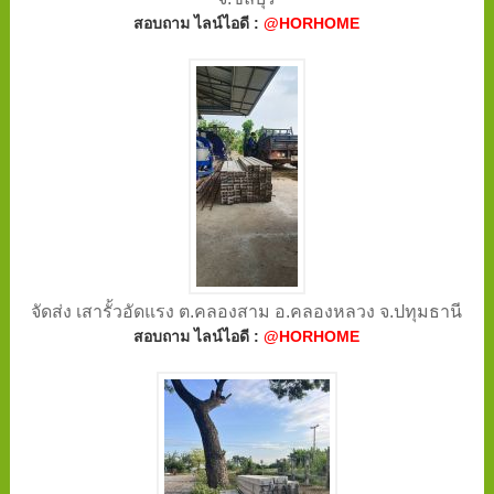
สอบถาม ไลน์ไอดี :
@HORHOME
จัดส่ง เสารั้วอัดแรง ต.คลองสาม อ.คลองหลวง จ.ปทุมธานี
สอบถาม ไลน์ไอดี :
@HORHOME