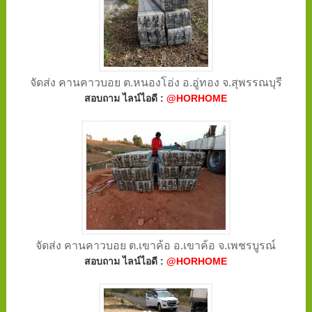
จัดส่ง คานคาวบอย ต.หนองโอ่ง อ.อู่ทอง จ.สุพรรณบุรี
สอบถาม ไลน์ไอดี :
@HORHOME
จัดส่ง คานคาวบอย ต.เขาค้อ อ.เขาค้อ จ.เพชรบูรณ์
สอบถาม ไลน์ไอดี :
@HORHOME