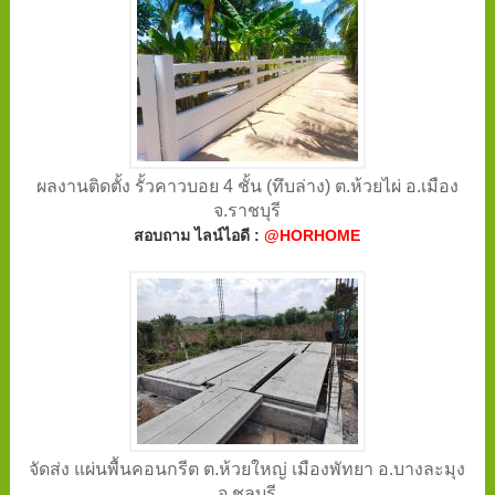
ผลงานติดตั้ง รั้วคาวบอย 4 ชั้น (ทึบล่าง) ต.ห้วยไผ่ อ.เมือง
จ.ราชบุรี
สอบถาม ไลน์ไอดี :
@HORHOME
จัดส่ง แผ่นพื้นคอนกรีต ต.ห้วยใหญ่ เมืองพัทยา อ.บางละมุง
จ.ชลบุรี