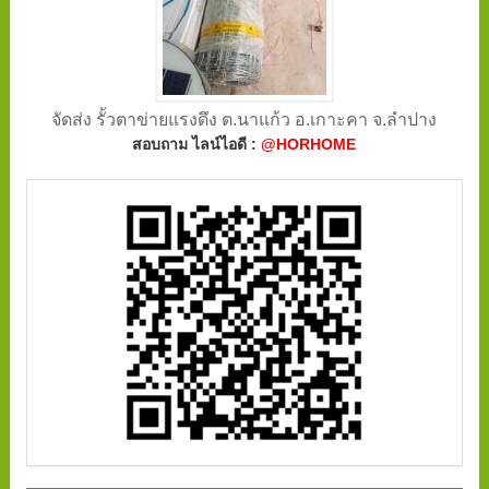
จัดส่ง รั้วตาข่ายแรงดึง ต.นาแก้ว อ.เกาะคา จ.ลำปาง
สอบถาม ไลน์ไอดี :
@HORHOME