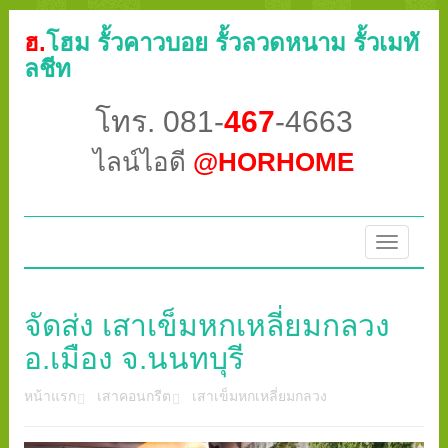
ฮ.
โฮม รั้วคาวบอย รั้วลวดหนาม รั้วเมทั
ลชีท
โทร. 081-
467
-4663
ไลน์ไอดี
@HORHOME
Toggle
navigatio
จัดส่ง เสาเข็มหกเหลี่ยมกลวง
อ.เมือง จ.นนทบุรี
หน้าแรก
เสาคอนกรีต
เสาเข็มหกเหลี่ยมกลวง