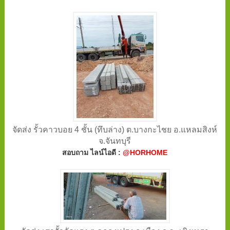
จัดส่ง รั้วคาวบอย 4 ชั้น (ทึบล่าง) ต.บางกะไชย อ.แหลมสิงห์
จ.จันทบุรี
สอบถาม ไลน์ไอดี :
@HORHOME