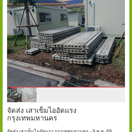
จัดส่ง เสาเข็มไออัดแรง
กรุงเทพมหานคร
จัดส่ง เสาเข็มไออัดแรง กรุงเทพมหานคร - 9 พ.ค. 69