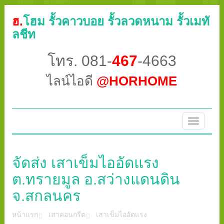
ฮ.
โฮม รั้วคาวบอย รั้วลวดหนาม รั้วเมทั
ลชีท
โทร. 081-
467
-4663
ไลน์ไอดี
@HORHOME
Toggle
navigatio
จัดส่ง เสาเข็มไออัดแรง
ต.ทรายมูล อ.สว่างแดนดิน
จ.สกลนคร
หน้าแรก
เสาคอนกรีต
เสาเข็มไออัดแรง