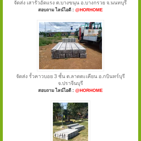
จัดส่ง เสารั้วอัดแรง ต.บางขนุน อ.บางกรวย จ.นนทบุรี
สอบถาม ไลน์ไอดี :
@HORHOME
จัดส่ง รั้วคาวบอย 3 ชั้น ต.ลาดตะเคียน อ.กบินทร์บุรี
จ.ปราจีนบุรี
สอบถาม ไลน์ไอดี :
@HORHOME