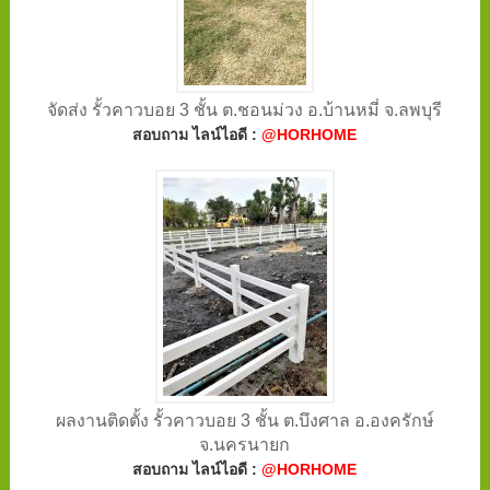
จัดส่ง รั้วคาวบอย 3 ชั้น ต.ชอนม่วง อ.บ้านหมี่ จ.ลพบุรี
สอบถาม ไลน์ไอดี :
@HORHOME
ผลงานติดตั้ง รั้วคาวบอย 3 ชั้น ต.บึงศาล อ.องครักษ์
จ.นครนายก
สอบถาม ไลน์ไอดี :
@HORHOME