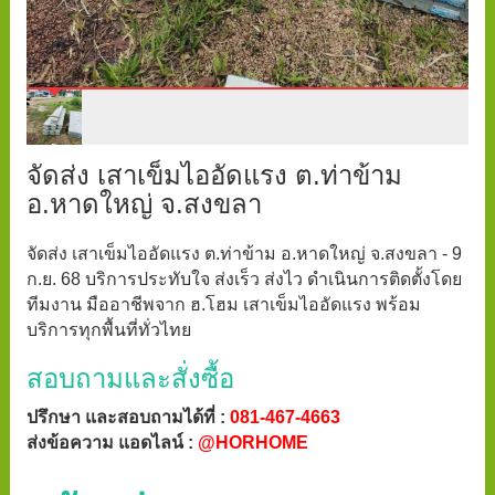
จัดส่ง เสาเข็มไออัดแรง ต.ท่าข้าม
อ.หาดใหญ่ จ.สงขลา
จัดส่ง เสาเข็มไออัดแรง ต.ท่าข้าม อ.หาดใหญ่ จ.สงขลา - 9
ก.ย. 68 บริการประทับใจ ส่งเร็ว ส่งไว ดำเนินการติดตั้งโดย
ทีมงาน มืออาชีพจาก ฮ.โฮม เสาเข็มไออัดแรง พร้อม
บริการทุกพื้นที่ทั่วไทย
สอบถามและสั่งซื้อ
ปรึกษา และสอบถามได้ที่ :
081-467-4663
ส่งข้อความ แอดไลน์ :
@HORHOME