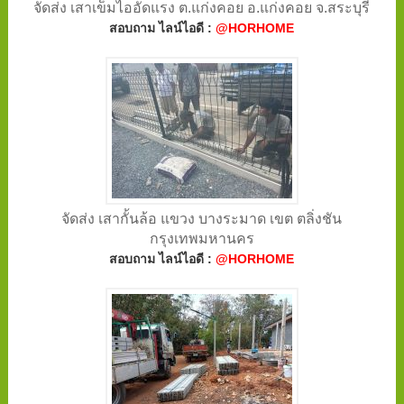
จัดส่ง เสาเข็มไออัดแรง ต.แก่งคอย อ.แก่งคอย จ.สระบุรี
สอบถาม ไลน์ไอดี :
@HORHOME
จัดส่ง เสากั้นล้อ แขวง บางระมาด เขต ตลิ่งชัน
กรุงเทพมหานคร
สอบถาม ไลน์ไอดี :
@HORHOME