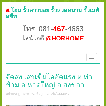
ฮ.
โฮม รั้วคาวบอย รั้วลวดหนาม รั้วเมทั
ลชีท
โทร. 081-
467
-4663
ไลน์ไอดี
@HORHOME
Toggle
navigatio
จัดส่ง เสาเข็มไออัดแรง ต.ท่า
ข้าม อ.หาดใหญ่ จ.สงขลา
หน้าแรก
เสาคอนกรีต
เสาเข็มไออัดแรง