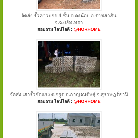
จัดส่ง รั้วคาวบอย 4 ชั้น ต.ดงน้อย อ.ราชสาส์น
จ.ฉะเชิงเทรา
สอบถาม ไลน์ไอดี :
@HORHOME
จัดส่ง เสารั้วอัดแรง ต.กรูด อ.กาญจนดิษฐ์ จ.สุราษฎร์ธานี
สอบถาม ไลน์ไอดี :
@HORHOME