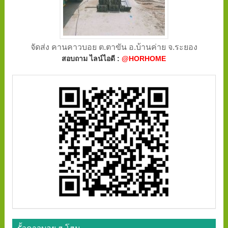
จัดส่ง คานคาวบอย ต.ตาขัน อ.บ้านค่าย จ.ระยอง
สอบถาม ไลน์ไอดี :
@HORHOME