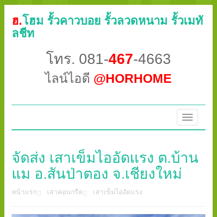
ฮ.
โฮม รั้วคาวบอย รั้วลวดหนาม รั้วเมทั
ลชีท
โทร. 081-
467
-4663
ไลน์ไอดี
@HORHOME
Toggle
navigatio
จัดส่ง เสาเข็มไออัดแรง ต.บ้าน
แม อ.สันป่าตอง จ.เชียงใหม่
หน้าแรก
เสาคอนกรีต
เสาเข็มไออัดแรง