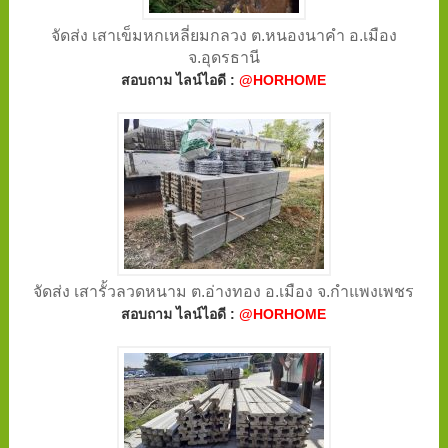
จัดส่ง เสาเข็มหกเหลี่ยมกลวง ต.หนองนาคำ อ.เมือง
จ.อุดรธานี
สอบถาม ไลน์ไอดี :
@HORHOME
จัดส่ง เสารั้วลวดหนาม ต.อ่างทอง อ.เมือง จ.กำแพงเพชร
สอบถาม ไลน์ไอดี :
@HORHOME