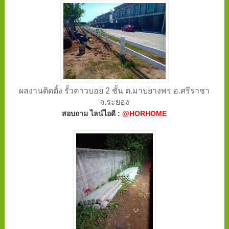
ผลงานติดตั้ง รั้วคาวบอย 2 ชั้น ต.มาบยางพร อ.ศรีราชา
จ.ระยอง
สอบถาม ไลน์ไอดี :
@HORHOME