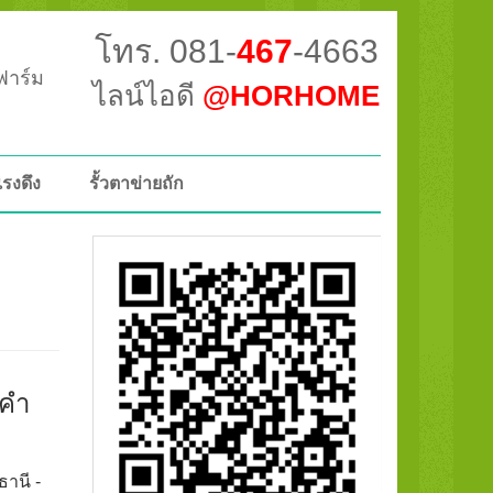
โทร. 081-
467
-4663
วฟาร์ม
ไลน์ไอดี
@HORHOME
แรงดึง
รั้วตาข่ายถัก
าคำ
ธานี -