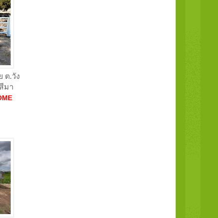
 ต.วัง
สีมา
OME