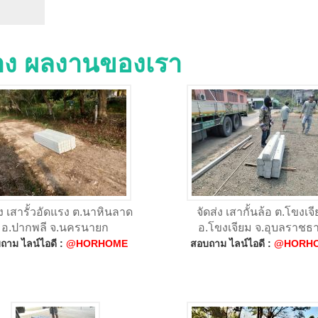
่าง ผลงานของเรา
่ง เสารั้วอัดแรง ต.นาหินลาด
จัดส่ง เสากั้นล้อ ต.โขงเจ
อ.ปากพลี จ.นครนายก
อ.โขงเจียม จ.อุบลราชธา
ถาม ไลน์ไอดี :
@HORHOME
สอบถาม ไลน์ไอดี :
@HORH