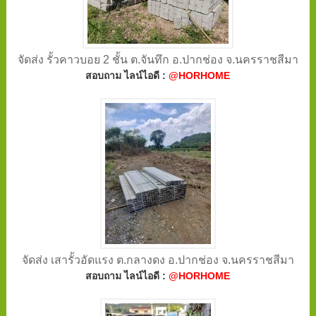
จัดส่ง รั้วคาวบอย 2 ชั้น ต.จันทึก อ.ปากช่อง จ.นครราชสีมา
สอบถาม ไลน์ไอดี :
@HORHOME
จัดส่ง เสารั้วอัดแรง ต.กลางดง อ.ปากช่อง จ.นครราชสีมา
สอบถาม ไลน์ไอดี :
@HORHOME