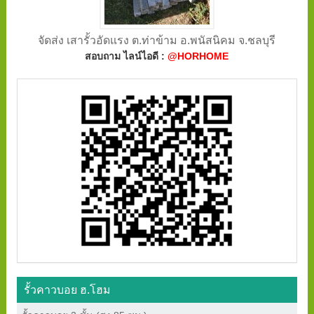
จัดส่ง เสารั้วอัดแรง ต.ท่าข้าม อ.พนัสนิคม จ.ชลบุรี
สอบถาม ไลน์ไอดี :
@HORHOME
รั้วคาวบอย ฮ.โฮม