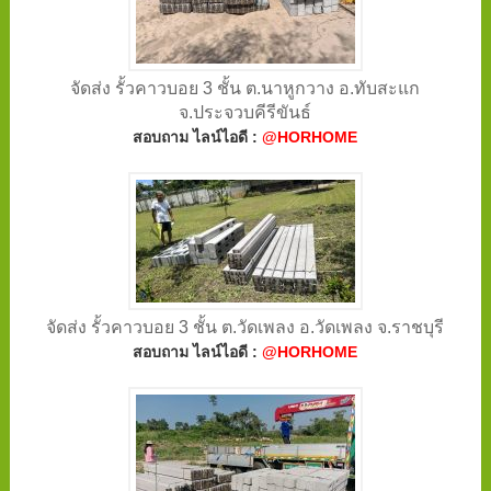
จัดส่ง รั้วคาวบอย 3 ชั้น ต.นาหูกวาง อ.ทับสะแก
จ.ประจวบคีรีขันธ์
สอบถาม ไลน์ไอดี :
@HORHOME
จัดส่ง รั้วคาวบอย 3 ชั้น ต.วัดเพลง อ.วัดเพลง จ.ราชบุรี
สอบถาม ไลน์ไอดี :
@HORHOME