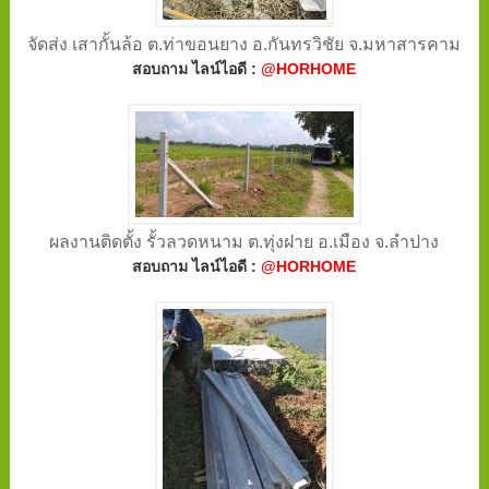
จัดส่ง เสากั้นล้อ ต.ท่าขอนยาง อ.กันทรวิชัย จ.มหาสารคาม
สอบถาม ไลน์ไอดี :
@HORHOME
ผลงานติดตั้ง รั้วลวดหนาม ต.ทุ่งฝาย อ.เมือง จ.ลำปาง
สอบถาม ไลน์ไอดี :
@HORHOME