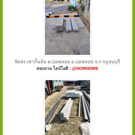
จัดส่ง เสากั้นล้อ ต.บ่อพลอย อ.บ่อพลอย จ.กาญจนบุรี
สอบถาม ไลน์ไอดี :
@HORHOME