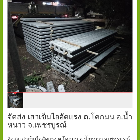
จัดส่ง เสาเข็มไออัดแรง ต.โคกมน อ.น้ำ
หนาว จ.เพชรบูรณ์
จัดส่ง เสาเข็มไออัดแรง ต.โคกมน อ.น้ำหนาว จ.เพชรบูรณ์