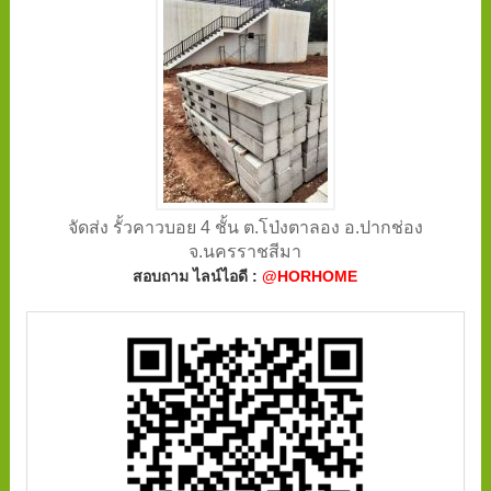
จัดส่ง รั้วคาวบอย 4 ชั้น ต.โป่งตาลอง อ.ปากช่อง
จ.นครราชสีมา
สอบถาม ไลน์ไอดี :
@HORHOME