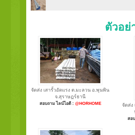
ตัวอย
จัดส่ง เสารั้วอัดแรง ต.มะลวน อ.พุนพิน
จ.สุราษฎร์ธานี
สอบถาม ไลน์ไอดี :
@HORHOME
จัดส่
สอบ