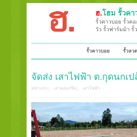
ฮ.
โฮม รั้วคา
รั้วคาวบอย รั้วคอก
วัว รั้วฟาร์มม้า ร
รั้วคาวบอย
รั้วล
จัดส่ง เสาไฟฟ้า ต.กุดนกเปล้
หน้าแรก
เสาคอนกรีต
เสาไฟฟ้า