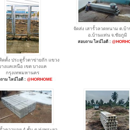
จัดส่ง เสารั้วลวดหนาม ต.บ้
อ.บ้านแท่น จ.ชัยภูมิ
สอบถาม ไลน์ไอดี :
@HORH
ดตั้ง ประตูรั้วตาข่ายถัก แขวง
บางแคเหนือ เขต บางแค
กรุงเทพมหานคร
ถาม ไลน์ไอดี :
@HORHOME
 รั้วคาวบอย 4 ชั้น ต.ทุ่งพระยา