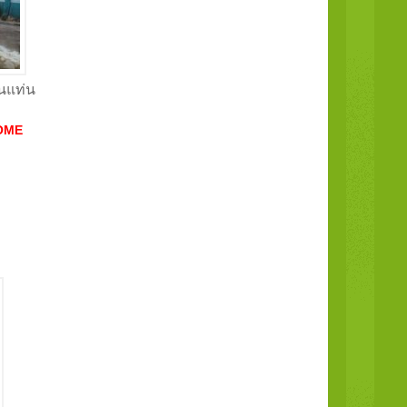
านแท่น
OME