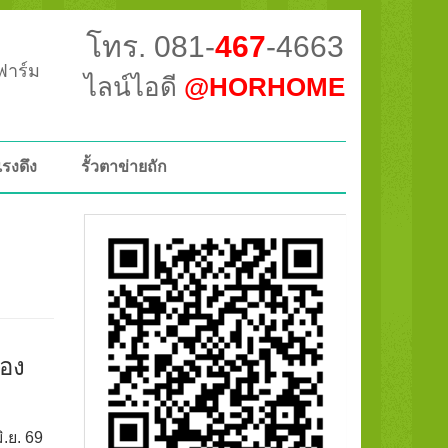
โทร. 081-
467
-4663
วฟาร์ม
ไลน์ไอดี
@HORHOME
แรงดึง
รั้วตาข่ายถัก
ือง
ิ.ย. 69