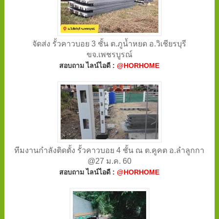
จัดส่ง รั้วคาวบอย 3 ชั้น ต.ภูน้ำหยด อ.วิเชียรบุรี
ขจ.เพชรบูรณ์
สอบถาม ไลน์ไอดี :
@HORHOME
ทีมงานกำลังติดตั้ง รั้วคาวบอย 4 ชั้น ณ ต.คูคต อ.ลำลูกกา
@27 ม.ค. 60
สอบถาม ไลน์ไอดี :
@HORHOME