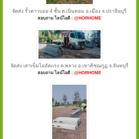
จัดส่ง รั้วคาวบอย 4 ชั้น ต.เนินหอม อ.เมือง จ.ปราจีนบุรี
สอบถาม ไลน์ไอดี :
@HORHOME
จัดส่ง เสาเข็มไออัดแรง ต.พลวง อ.เขาคิชฌกูฏ จ.จันทบุรี
สอบถาม ไลน์ไอดี :
@HORHOME