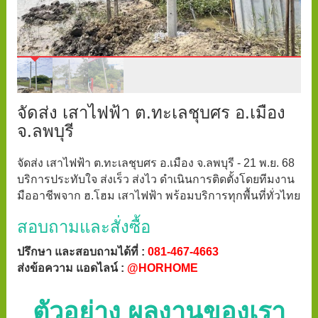
จัดส่ง เสาไฟฟ้า ต.ทะเลชุบศร อ.เมือง
จ.ลพบุรี
จัดส่ง เสาไฟฟ้า ต.ทะเลชุบศร อ.เมือง จ.ลพบุรี - 21 พ.ย. 68
บริการประทับใจ ส่งเร็ว ส่งไว ดำเนินการติดตั้งโดยทีมงาน
มืออาชีพจาก ฮ.โฮม เสาไฟฟ้า พร้อมบริการทุกพื้นที่ทั่วไทย
สอบถามและสั่งซื้อ
ปรึกษา และสอบถามได้ที่ :
081-467-4663
ส่งข้อความ แอดไลน์ :
@HORHOME
ตัวอย่าง ผลงานของเรา