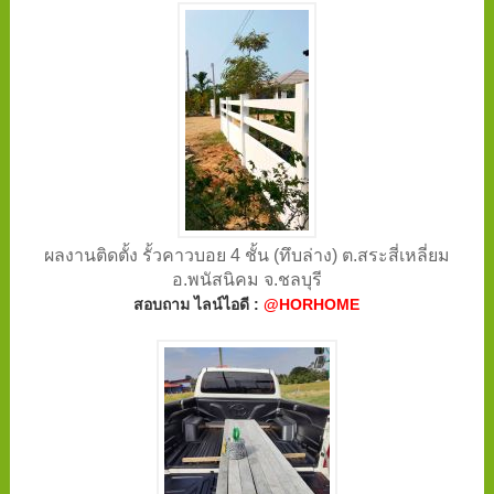
ผลงานติดตั้ง รั้วคาวบอย 4 ชั้น (ทึบล่าง) ต.สระสี่เหลี่ยม
อ.พนัสนิคม จ.ชลบุรี
สอบถาม ไลน์ไอดี :
@HORHOME