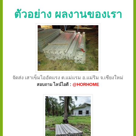
ตัวอย่าง ผลงานของเรา
จัดส่ง เสาเข็มไออัดแรง ต.แม่แรม อ.แม่ริม จ.เชียงใหม่
สอบถาม ไลน์ไอดี :
@HORHOME