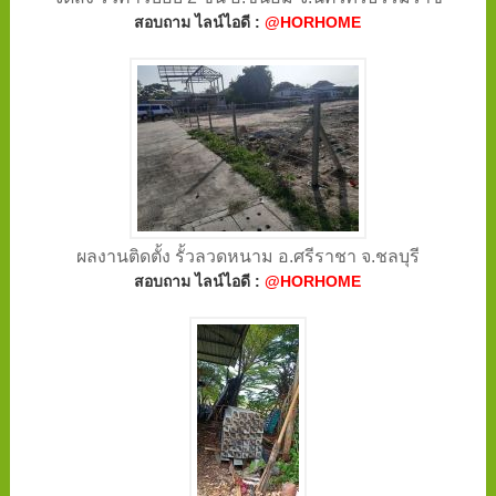
สอบถาม ไลน์ไอดี :
@HORHOME
ผลงานติดตั้ง รั้วลวดหนาม อ.ศรีราชา จ.ชลบุรี
สอบถาม ไลน์ไอดี :
@HORHOME