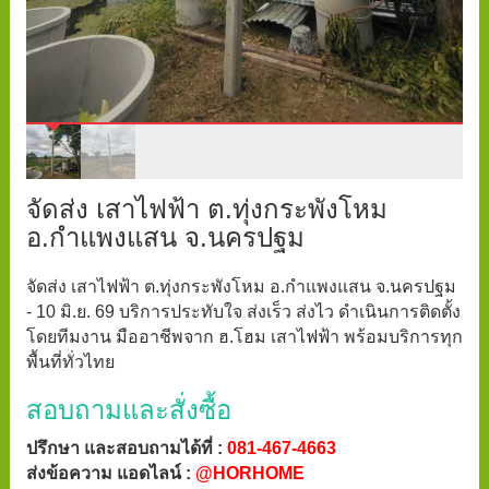
จัดส่ง เสาไฟฟ้า ต.ทุ่งกระพังโหม
อ.กำแพงแสน จ.นครปฐม
จัดส่ง เสาไฟฟ้า ต.ทุ่งกระพังโหม อ.กำแพงแสน จ.นครปฐม
- 10 มิ.ย. 69 บริการประทับใจ ส่งเร็ว ส่งไว ดำเนินการติดตั้ง
โดยทีมงาน มืออาชีพจาก ฮ.โฮม เสาไฟฟ้า พร้อมบริการทุก
พื้นที่ทั่วไทย
สอบถามและสั่งซื้อ
ปรึกษา และสอบถามได้ที่ :
081-467-4663
ส่งข้อความ แอดไลน์ :
@HORHOME