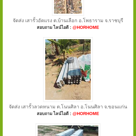
จัดส่ง เสารั้วอัดแรง ต.บ้านเลือก อ.โพธาราม จ.ราชบุรี
สอบถาม ไลน์ไอดี :
@HORHOME
จัดส่ง เสารั้วลวดหนาม ต.โนนศิลา อ.โนนศิลา จ.ขอนแก่น
สอบถาม ไลน์ไอดี :
@HORHOME