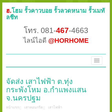
ฮ.
โฮม รั้วคาวบอย รั้วลวดหนาม รั้วเมทั
ลชีท
โทร. 081-
467
-4663
ไลน์ไอดี
@HORHOME
Toggle
navigatio
จัดส่ง เสาไฟฟ้า ต.ทุ่ง
กระพังโหม อ.กำแพงแสน
จ.นครปฐม
หน้าแรก
เสาคอนกรีต
เสาไฟฟ้า