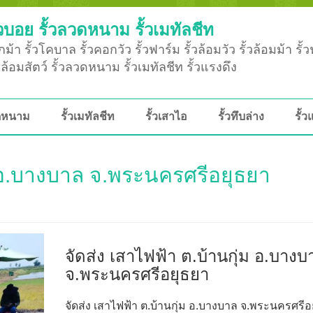
วบอย รั้วลวดหนาม รั้วเมทัลชีท
ม้า รั้วโคบาล รั้วคอกวัว รั้วฟาร์ม รั้วล้อมวัว รั้วล้อมม้า รั้
ั้วล้อมสัตว์ รั้วลวดหนาม รั้วเมทัลชีท รั้วแรงดึง
วดหนาม
รั้วเมทัลชีท
รั้วเสาไอ
รั้วทึบล่าง
รั้ว
ม อ.บางบาล จ.พระนครศรีอยุธยา
จัดส่ง เสาไฟฟ้า ต.บ้านกุ่ม อ.บางบ
จ.พระนครศรีอยุธยา
จัดส่ง เสาไฟฟ้า ต.บ้านกุ่ม อ.บางบาล จ.พระนครศรีอ