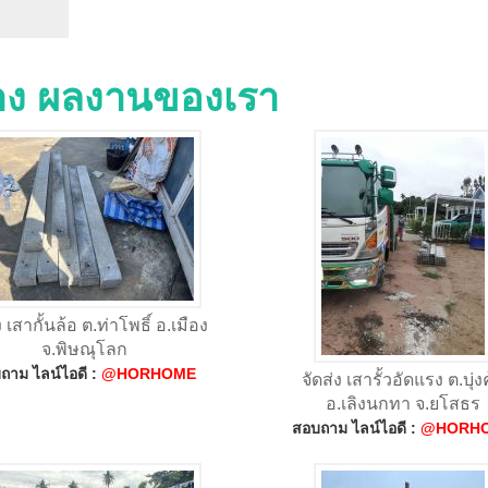
่าง ผลงานของเรา
ง เสากั้นล้อ ต.ท่าโพธิ์ อ.เมือง
จ.พิษณุโลก
ถาม ไลน์ไอดี :
@HORHOME
จัดส่ง เสารั้วอัดแรง ต.บุ่ง
อ.เลิงนกทา จ.ยโสธร
สอบถาม ไลน์ไอดี :
@HORH