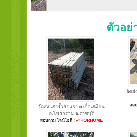
ตัวอย
จัดส่
สอบ
จัดส่ง เสารั้วอัดแรง ต.เจ็ดเสมียน
อ.โพธาราม จ.ราชบุรี
สอบถาม ไลน์ไอดี :
@HORHOME