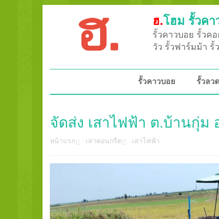
ฮ.
โฮม รั้วคา
รั้วคาวบอย รั้วคอก
วัว รั้วฟาร์มม้า ร
รั้วคาวบอย
รั้วล
จัดส่ง เสาไฟฟ้า ต.บ้านกุ่
หน้าแรก
เสาคอนกรีต
เสาไฟฟ้า