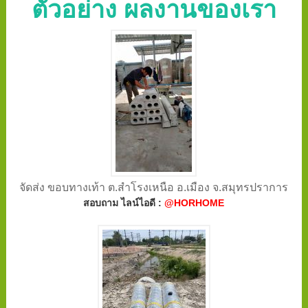
ตัวอย่าง ผลงานของเรา
จัดส่ง ขอบทางเท้า ต.สำโรงเหนือ อ.เมือง จ.สมุทรปราการ
สอบถาม ไลน์ไอดี :
@HORHOME