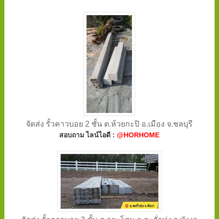
จัดส่ง รั้วคาวบอย 2 ชั้น ต.ห้วยกะปิ อ.เมือง จ.ชลบุรี
สอบถาม ไลน์ไอดี :
@HORHOME