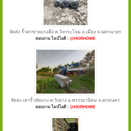
จัดส่ง รั้วตาข่ายแรงดึง ต.วังกระโจม อ.เมือง จ.นครนายก
สอบถาม ไลน์ไอดี :
@HORHOME
จัดส่ง เสารั้วอัดแรง ต.วังยาง อ.พรรณานิคม จ.สกลนคร
สอบถาม ไลน์ไอดี :
@HORHOME