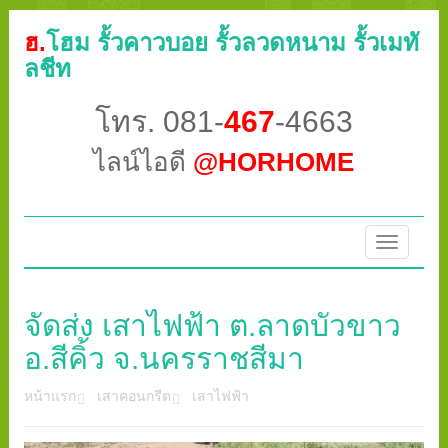
ฮ.
โฮม รั้วคาวบอย รั้วลวดหนาม รั้วเมทั
ลชีท
โทร. 081-
467
-4663
ไลน์ไอดี
@HORHOME
Toggle
navigatio
จัดส่ง เสาไฟฟ้า ต.ลาดบัวขาว
อ.สีคิ้ว จ.นครราชสีมา
หน้าแรก
เสาคอนกรีต
เสาไฟฟ้า