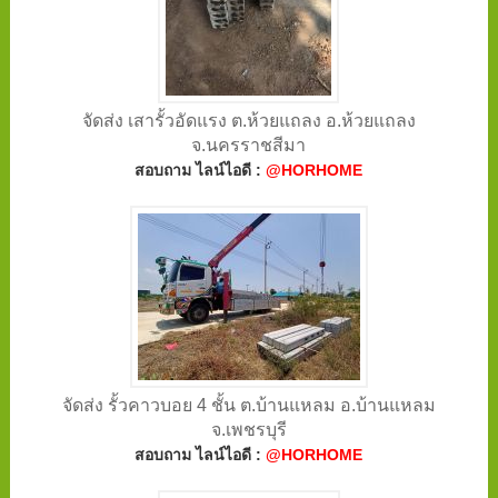
จัดส่ง เสารั้วอัดแรง ต.ห้วยแถลง อ.ห้วยแถลง
จ.นครราชสีมา
สอบถาม ไลน์ไอดี :
@HORHOME
จัดส่ง รั้วคาวบอย 4 ชั้น ต.บ้านแหลม อ.บ้านแหลม
จ.เพชรบุรี
สอบถาม ไลน์ไอดี :
@HORHOME