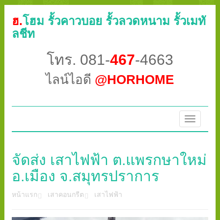
ฮ.
โฮม รั้วคาวบอย รั้วลวดหนาม รั้วเมทั
ลชีท
โทร. 081-
467
-4663
ไลน์ไอดี
@HORHOME
Toggle
navigatio
จัดส่ง เสาไฟฟ้า ต.แพรกษาใหม่
อ.เมือง จ.สมุทรปราการ
หน้าแรก
เสาคอนกรีต
เสาไฟฟ้า