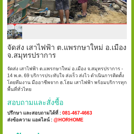
จัดส่ง เสาไฟฟ้า ต.แพรกษาใหม่ อ.เมือง
จ.สมุทรปราการ
จัดส่ง เสาไฟฟ้า ต.แพรกษาใหม่ อ.เมือง จ.สมุทรปราการ -
14 พ.ค. 69 บริการประทับใจ ส่งเร็ว ส่งไว ดำเนินการติดตั้ง
โดยทีมงาน มืออาชีพจาก ฮ.โฮม เสาไฟฟ้า พร้อมบริการทุก
พื้นที่ทั่วไทย
สอบถามและสั่งซื้อ
ปรึกษา และสอบถามได้ที่ :
081-467-4663
ส่งข้อความ แอดไลน์ :
@HORHOME