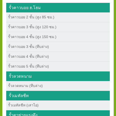
รั้วคาวบอย ฮ.โฮม
รั้วคาวบอย 2 ชั้น (สูง 85 ซม.)
รั้วคาวบอย 3 ชั้น (สูง 120 ซม.)
รั้วคาวบอย 4 ชั้น (สูง 150 ซม.)
รั้วคาวบอย 3 ชั้น (ทึบล่าง)
รั้วคาวบอย 4 ชั้น (ทึบล่าง)
รั้วคาวบอย 5 ชั้น (ทึบล่าง)
รั้วลวดหนาม
รั้วลวดหนาม (ทึบล่าง)
รั้วเมทัลชีท
รั้วเมทัลชีท (เสาไอ)
รั้วตาข่ายแรงดึง