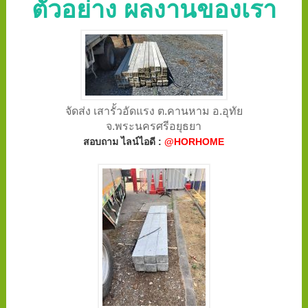
ตัวอย่าง ผลงานของเรา
จัดส่ง เสารั้วอัดแรง ต.คานหาม อ.อุทัย
จ.พระนครศรีอยุธยา
สอบถาม ไลน์ไอดี :
@HORHOME