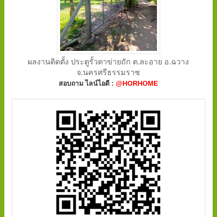
ผลงานติดตั้ง ประตูรั้วตาข่ายถัก ต.ละอาย อ.ฉวาง
จ.นครศรีธรรมราช
สอบถาม ไลน์ไอดี :
@HORHOME