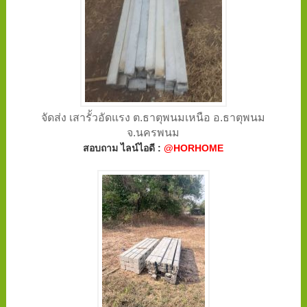
จัดส่ง เสารั้วอัดแรง ต.ธาตุพนมเหนือ อ.ธาตุพนม
จ.นครพนม
สอบถาม ไลน์ไอดี :
@HORHOME