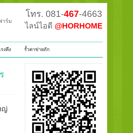
โทร. 081-
467
-4663
วฟาร์ม
ไลน์ไอดี
@HORHOME
แรงดึง
รั้วตาข่ายถัก
าร
หญ่