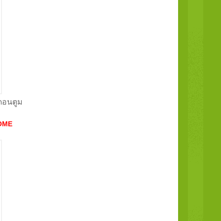
.ดอนตูม
OME