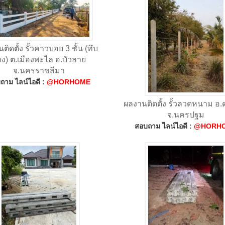
ติดตั้ง รั้วคาวบอย 3 ชั้น (ทึบ
าง) ต.เมืองพะไล อ.บัวลาย
จ.นครราชสีมา
ถาม ไลน์ไอดี :
@HORHOME
ผลงานติดตั้ง รั้วลวดหนาม อ
จ.นครปฐม
สอบถาม ไลน์ไอดี :
@HORH