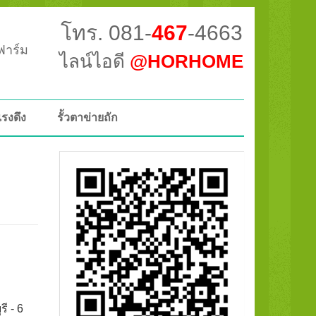
โทร. 081-
467
-4663
วฟาร์ม
ไลน์ไอดี
@HORHOME
แรงดึง
รั้วตาข่ายถัก
ี - 6