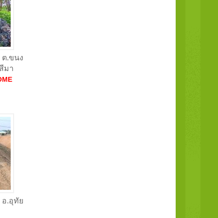
น ต.ขนง
สีมา
OME
 อ.อุทัย