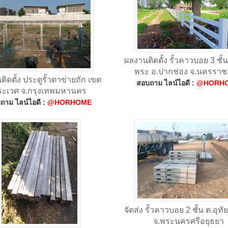
ผลงานติดตั้ง รั้วคาวบอย 3 ชั้
พระ อ.ปากช่อง จ.นครราช
ิดตั้ง ประตูรั้วตาข่ายถัก เขต
สอบถาม ไลน์ไอดี :
@HORH
ระเวศ จ.กรุงเทพมหานคร
ถาม ไลน์ไอดี :
@HORHOME
จัดส่ง รั้วคาวบอย 2 ชั้น ต.อุทัย
จ.พระนครศรีอยุธยา