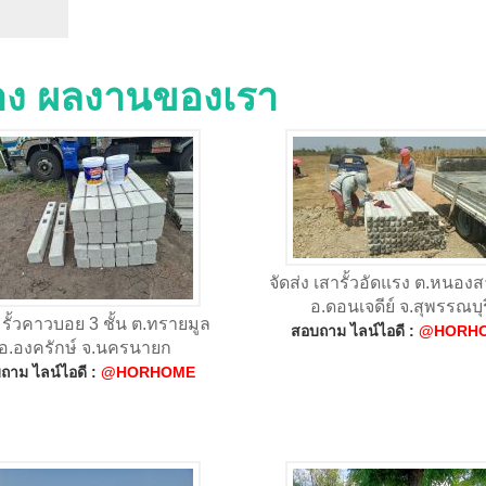
่าง ผลงานของเรา
จัดส่ง เสารั้วอัดแรง ต.หนอง
อ.ดอนเจดีย์ จ.สุพรรณบุร
ง รั้วคาวบอย 3 ชั้น ต.ทรายมูล
สอบถาม ไลน์ไอดี :
@HORH
อ.องครักษ์ จ.นครนายก
ถาม ไลน์ไอดี :
@HORHOME