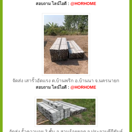
สอบถาม ไลน์ไอดี :
@HORHOME
จัดส่ง เสารั้วอัดแรง ต.บ้านพริก อ.บ้านนา จ.นครนายก
สอบถาม ไลน์ไอดี :
@HORHOME
จัดส่ง รั้วคาวบอย 3 ชั้น อ.สามร้อยยอด จ.ประจวบคีรีขันธ์