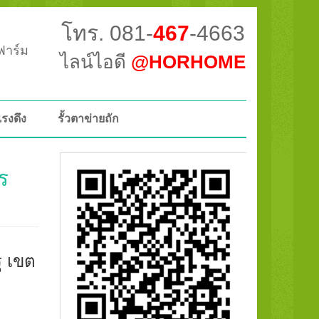
โทร. 081-
467
-4663
วฟาร์ม
ไลน์ไอดี
@HORHOME
แรงดึง
รั้วตาข่ายถัก
ร
ุ เขต