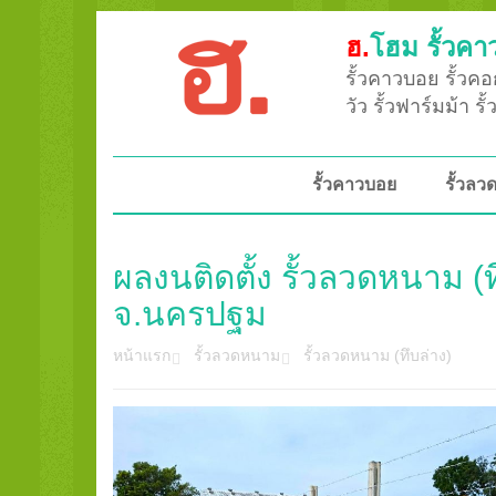
ฮ.
โฮม รั้วคา
รั้วคาวบอย รั้วคอก
วัว รั้วฟาร์มม้า ร
รั้วคาวบอย
รั้วล
ผลงนติดตั้ง รั้วลวดหนาม (ท
จ.นครปฐม
หน้าแรก
รั้วลวดหนาม
รั้วลวดหนาม (ทึบล่าง)