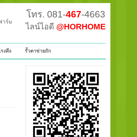
โทร. 081-
467
-4663
วฟาร์ม
ไลน์ไอดี
@HORHOME
แรงดึง
รั้วตาข่ายถัก