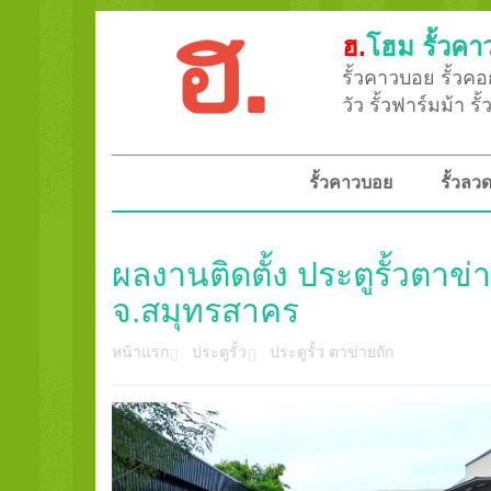
ฮ.
โฮม รั้วคา
รั้วคาวบอย รั้วคอก
วัว รั้วฟาร์มม้า ร
รั้วคาวบอย
รั้วล
ผลงานติดตั้ง ประตูรั้วตาข
จ.สมุทรสาคร
หน้าแรก
ประตูรั้ว
ประตูรั้ว ตาข่ายถัก