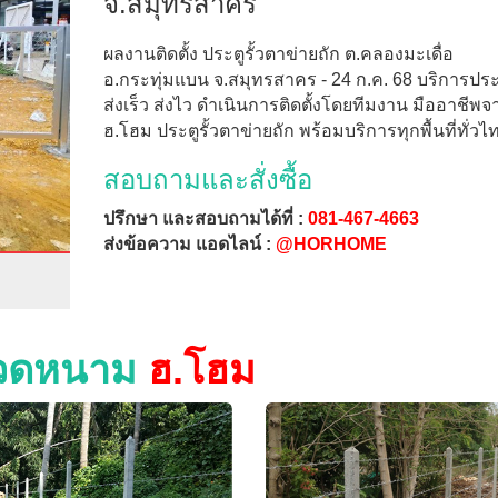
จ.สมุทรสาคร
ผลงานติดตั้ง ประตูรั้วตาข่ายถัก ต.คลองมะเดื่อ
อ.กระทุ่มแบน จ.สมุทรสาคร - 24 ก.ค. 68 บริการปร
ส่งเร็ว ส่งไว ดำเนินการติดตั้งโดยทีมงาน มืออาชีพจ
ฮ.โฮม ประตูรั้วตาข่ายถัก พร้อมบริการทุกพื้นที่ทั่วไ
สอบถามและสั่งซื้อ
ปรึกษา และสอบถามได้ที่ :
081-467-4663
ส่งข้อความ แอดไลน์ :
@HORHOME
วลวดหนาม
ฮ.โฮม