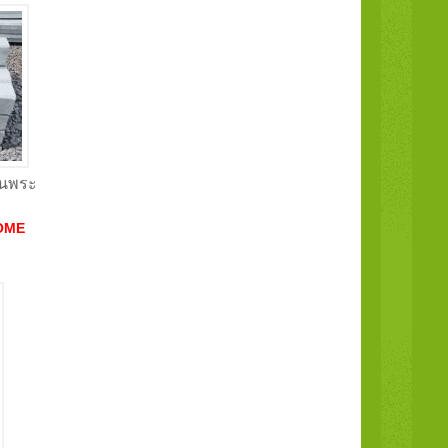
นินพระ
OME