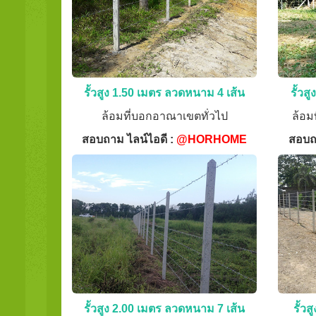
รั้วสูง 1.50 เมตร ลวดหนาม 4 เส้น
รั้วส
ล้อมที่บอกอาณาเขตทั่วไป
ล้อม
สอบถาม ไลน์ไอดี :
@HORHOME
สอบถ
รั้วสูง 2.00 เมตร ลวดหนาม 7 เส้น
รั้ว