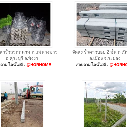
 เสารั้วลวดหนาม ต.แม่นางขาว
จัดส่ง รั้วคาวบอย 2 ชั้น ต.เ
อ.คุระบุรี จ.พังงา
อ.เมือง จ.ระยอง
ถาม ไลน์ไอดี :
@HORHOME
สอบถาม ไลน์ไอดี :
@HORH