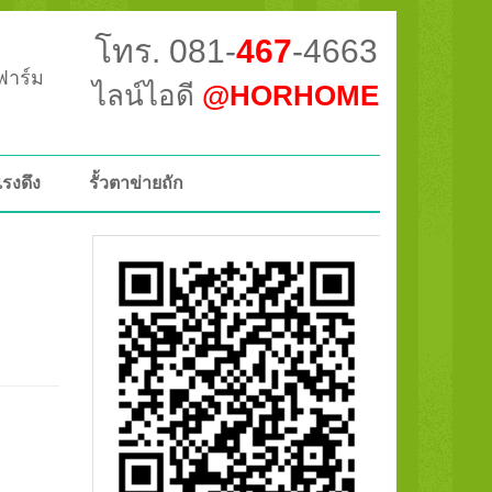
โทร. 081-
467
-4663
วฟาร์ม
ไลน์ไอดี
@HORHOME
แรงดึง
รั้วตาข่ายถัก