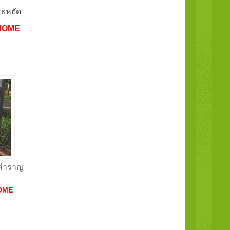
ะหยัด
HOME
.สำราญ
OME