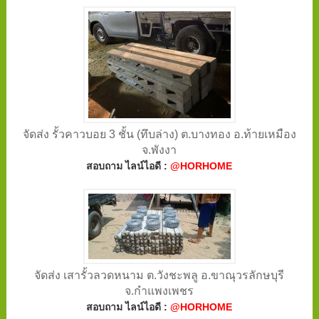
จัดส่ง รั้วคาวบอย 3 ชั้น (ทึบล่าง) ต.บางทอง อ.ท้ายเหมือง
จ.พังงา
สอบถาม ไลน์ไอดี :
@HORHOME
จัดส่ง เสารั้วลวดหนาม ต.วังชะพลู อ.ขาณุวรลักษบุรี
จ.กำแพงเพชร
สอบถาม ไลน์ไอดี :
@HORHOME