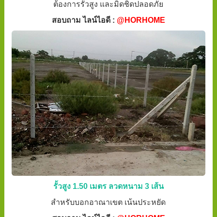
ต้องการรั้วสูง และมิดชิดปลอดภัย
สอบถาม ไลน์ไอดี :
@HORHOME
รั้วสูง 1.50 เมตร ลวดหนาม 3 เส้น
สำหรับบอกอาณาเขต เน้นประหยัด