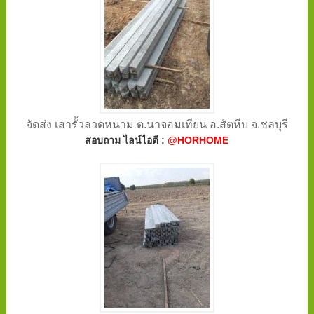
จัดส่ง เสารั้วลวดหนาม ต.นาจอมเทียน อ.สัตหีบ จ.ชลบุรี
สอบถาม ไลน์ไอดี :
@HORHOME