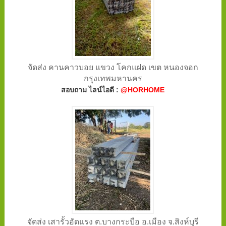
จัดส่ง คานคาวบอย แขวง โคกแฝด เขต หนองจอก
กรุงเทพมหานคร
สอบถาม ไลน์ไอดี :
@HORHOME
จัดส่ง เสารั้วอัดแรง ต.บางกระบือ อ.เมือง จ.สิงห์บุรี