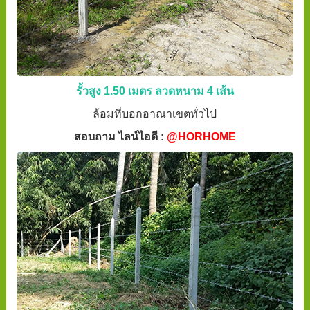
รั้วสูง 1.50 เมตร ลวดหนาม 4 เส้น
ล้อมที่บอกอาณาเขตทั่วไป
สอบถาม ไลน์ไอดี :
@HORHOME