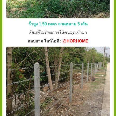
รั้วสูง 1.50 เมตร ลวดหนาม 5 เส้น
ล้อมที่ไม่ต้องการให้คนมุดเข้ามา
สอบถาม ไลน์ไอดี :
@HORHOME