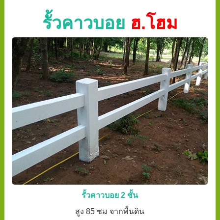
รั้วคาวบอย
ฮ.โฮม
รั้วคาวบอย 2 ชั้น
สูง 85 ซม จากพื้นดิน