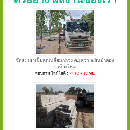
จัดส่ง เสาเข็มหกเหลี่ยมกลวง ต.ยุหว่า อ.สันป่าตอง
จ.เชียงใหม่
สอบถาม ไลน์ไอดี :
@HORHOME