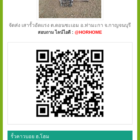
จัดส่ง เสารั้วอัดแรง ต.ดอนชะเอม อ.ท่ามะกา จ.กาญจนบุรี
สอบถาม ไลน์ไอดี :
@HORHOME
รั้วคาวบอย ฮ.โฮม