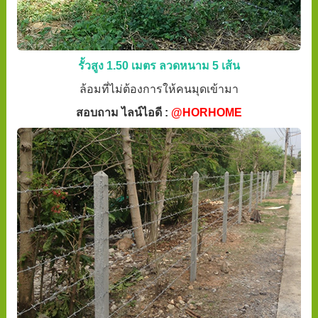
รั้วสูง 1.50 เมตร ลวดหนาม 5 เส้น
ล้อมที่ไม่ต้องการให้คนมุดเข้ามา
สอบถาม ไลน์ไอดี :
@HORHOME