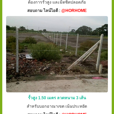
ต้องการรั้วสูง และมิดชิดปลอดภัย
สอบถาม ไลน์ไอดี :
@HORHOME
รั้วสูง 1.50 เมตร ลวดหนาม 3 เส้น
สำหรับบอกอาณาเขต เน้นประหยัด