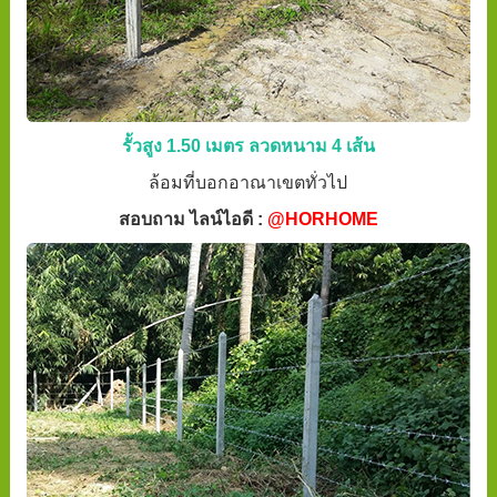
รั้วสูง 1.50 เมตร ลวดหนาม 4 เส้น
ล้อมที่บอกอาณาเขตทั่วไป
สอบถาม ไลน์ไอดี :
@HORHOME