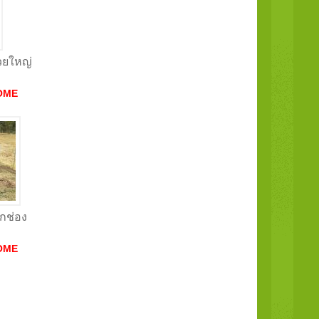
้วยใหญ่
OME
ากช่อง
OME