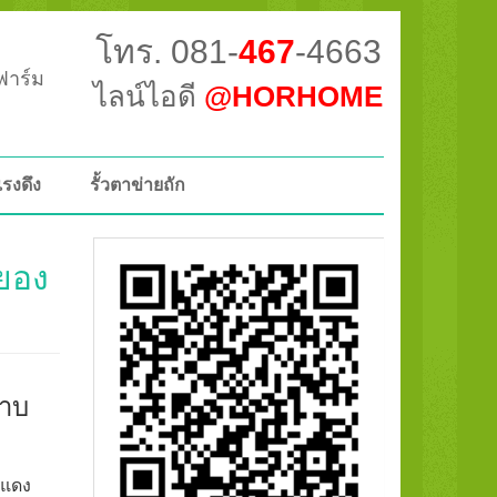
โทร. 081-
467
-4663
วฟาร์ม
ไลน์ไอดี
@HORHOME
แรงดึง
รั้วตาข่ายถัก
ะยอง
มาบ
กแดง