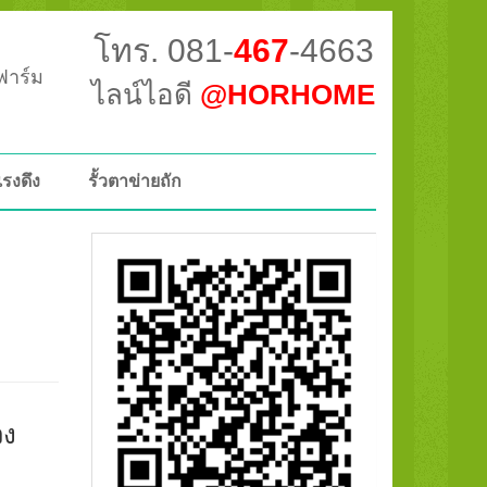
โทร. 081-
467
-4663
วฟาร์ม
ไลน์ไอดี
@HORHOME
แรงดึง
รั้วตาข่ายถัก
วง