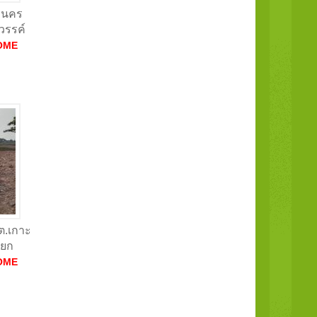
าลนคร
วรรค์
OME
 ต.เกาะ
ายก
OME