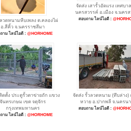
จัดส่ง เสารั้วอัดแรง เทศบ
นครสวรรค์ อ.เมือง จ.นครส
สอบถาม ไลน์ไอดี :
@HORH
ง ลวดหนามหีบเพลง ต.คลองไผ่
อ.สีคิ้ว จ.นครราชสีมา
ถาม ไลน์ไอดี :
@HORHOME
ดตั้ง ประตูรั้วตาข่ายถัก แขวง
จัดส่ง รั้วลวดหนาม (ทึบล่าง)
จันทรเกษม เขต จตุจักร
หวาย อ.ปากพลี จ.นครน
กรุงเทพมหานคร
สอบถาม ไลน์ไอดี :
@HORH
ถาม ไลน์ไอดี :
@HORHOME