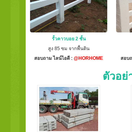
รั้วคาวบอย 2 ชั้น
สูง 85 ซม จากพื้นดิน
สอบถาม ไลน์ไอดี :
@HORHOME
สอบถ
ตัวอย