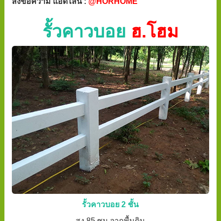
ส่งข้อความ แอดไลน์ :
@HORHOME
รั้วคาวบอย
ฮ.โฮม
รั้วคาวบอย 2 ชั้น
สูง 85 ซม จากพื้นดิน