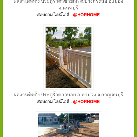
ผลงานติดตั้ง ประตูรั้วตาข่ายถัก ต.บางกระสอ อ.เมือง
จ.นนทบุรี
สอบถาม ไลน์ไอดี :
@HORHOME
ผลงานติดตั้ง ประตูรั้วคาวบอย อ.ท่าม่วง จ.กาญจนบุรี
สอบถาม ไลน์ไอดี :
@HORHOME