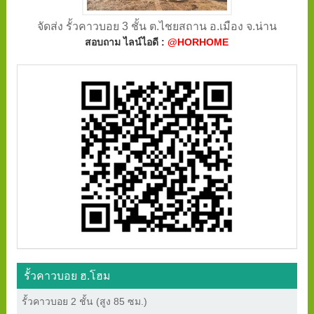
จัดส่ง รั้วคาวบอย 3 ชั้น ต.ไชยสถาน อ.เมือง จ.น่าน
สอบถาม ไลน์ไอดี :
@HORHOME
รั้วคาวบอย ฮ.โฮม
รั้วคาวบอย 2 ชั้น (สูง 85 ซม.)