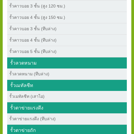
รั้วคาวบอย 3 ชั้น (สูง 120 ซม.)
รั้วคาวบอย 4 ชั้น (สูง 150 ซม.)
รั้วคาวบอย 3 ชั้น (ทึบล่าง)
รั้วคาวบอย 4 ชั้น (ทึบล่าง)
รั้วคาวบอย 5 ชั้น (ทึบล่าง)
รั้วลวดหนาม
รั้วลวดหนาม (ทึบล่าง)
รั้วเมทัลชีท
รั้วเมทัลชีท (เสาไอ)
รั้วตาข่ายแรงดึง
รั้วตาข่ายแรงดึง (ทึบล่าง)
รั้วตาข่ายถัก