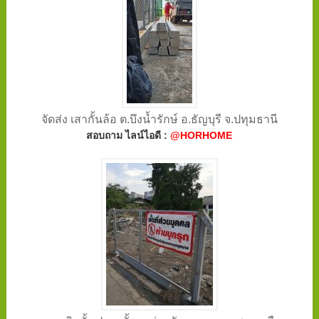
จัดส่ง เสากั้นล้อ ต.บึงน้ำรักษ์ อ.ธัญบุรี จ.ปทุมธานี
สอบถาม ไลน์ไอดี :
@HORHOME