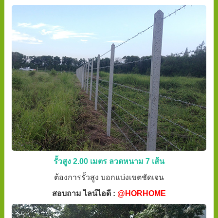
รั้วสูง 2.00 เมตร ลวดหนาม 7 เส้น
ต้องการรั้วสูง บอกแบ่งเขตชัดเจน
สอบถาม ไลน์ไอดี :
@HORHOME