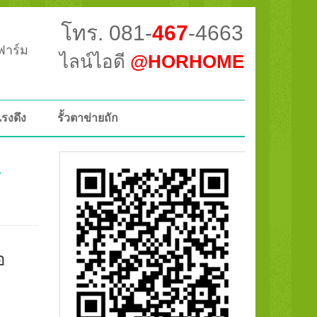
โทร. 081-
467
-4663
วฟาร์ม
ไลน์ไอดี
@HORHOME
แรงดึง
รั้วตาข่ายถัก
ช
อ