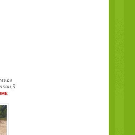
ต.หนอง
รรณบุรี
OME