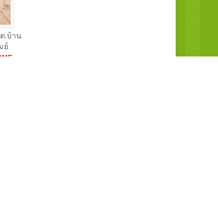
 ต.บ้าน
มย์
OME
ียงใหม่
OME