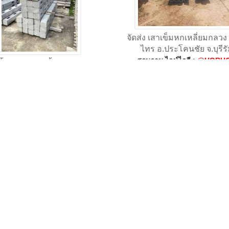
จัดส่ง เสาเข็มหกเหลี่ยมกลวง
ไทร อ.ประโคนชัย จ.บุรีรั
สอบถาม ไลน์ไอดี :
@HORH
 รั้วคาวบอย 4 ชั้น ต.ดอนทราย
อ.ปากท่อ จ.ราชบุรี
ถาม ไลน์ไอดี :
@HORHOME
จัดส่ง รั้วคาวบอย 3 ชั้น จ.เช
สอบถาม ไลน์ไอดี :
@HORH
่ง เสารั้วลวดหนาม ต.ชากไทย