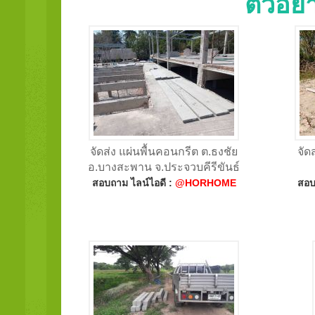
ตัวอย
จัดส่ง แผ่นพื้นคอนกรีต ต.ธงชัย
จัด
อ.บางสะพาน จ.ประจวบคีรีขันธ์
สอบถาม ไลน์ไอดี :
@HORHOME
สอบ