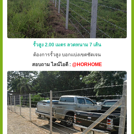
รั้วสูง 2.00 เมตร ลวดหนาม 7 เส้น
ต้องการรั้วสูง บอกแบ่งเขตชัดเจน
สอบถาม ไลน์ไอดี :
@HORHOME