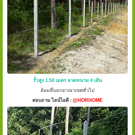
รั้วสูง 1.50 เมตร ลวดหนาม 4 เส้น
ล้อมที่บอกอาณาเขตทั่วไป
สอบถาม ไลน์ไอดี :
@HORHOME