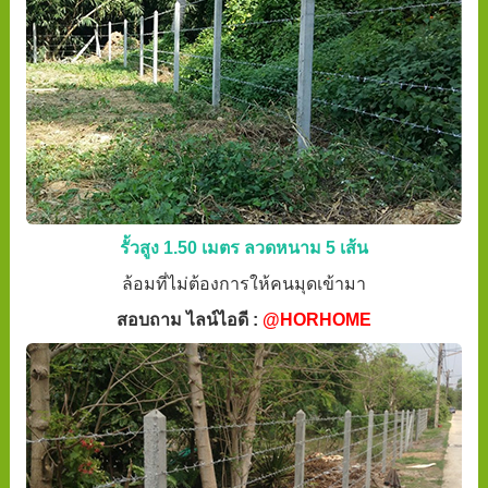
รั้วสูง 1.50 เมตร ลวดหนาม 5 เส้น
ล้อมที่ไม่ต้องการให้คนมุดเข้ามา
สอบถาม ไลน์ไอดี :
@HORHOME