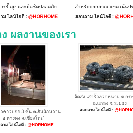
การรั้วสูง และมิดชิดปลอดภัย
สำหรับบอกอาณาเขต เน้นปร
าม ไลน์ไอดี :
@HORHOME
สอบถาม ไลน์ไอดี :
@HOR
่าง ผลงานของเรา
จัดส่ง เสารั้วลวดหนาม ต.ก
อ.แกลง จ.ระยอง
สอบถาม ไลน์ไอดี :
@HORH
รั้วคาวบอย 3 ชั้น ต.สันผักหวาน
อ.หางดง จ.เชียงใหม่
ถาม ไลน์ไอดี :
@HORHOME