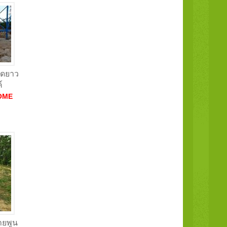
ลาดยาว
์
OME
รายพูน