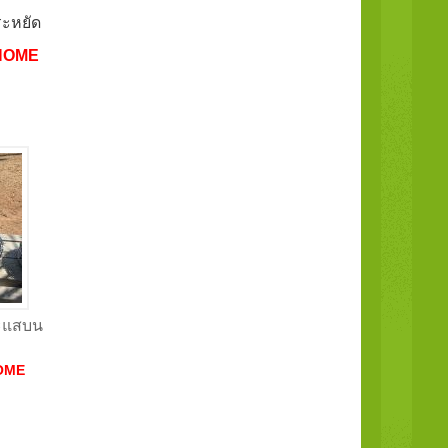
ะหยัด
HOME
ระแสบน
OME