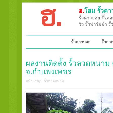
ฮ.
โฮม รั้วคา
รั้วคาวบอย รั้วคอก
วัว รั้วฟาร์มม้า ร
รั้วคาวบอย
รั้วล
ผลงานติดตั้ง รั้วลวดหนาม 
จ.กำแพงเพชร
หน้าแรก
รั้วลวดหนาม