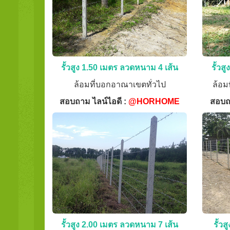
รั้วสูง 1.50 เมตร ลวดหนาม 4 เส้น
รั้วส
ล้อมที่บอกอาณาเขตทั่วไป
ล้อม
สอบถาม ไลน์ไอดี :
@HORHOME
สอบถ
รั้วสูง 2.00 เมตร ลวดหนาม 7 เส้น
รั้ว