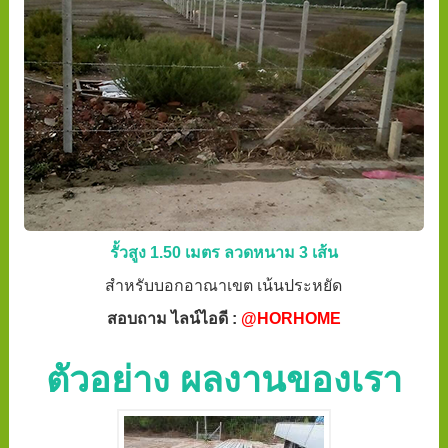
รั้วสูง 1.50 เมตร ลวดหนาม 3 เส้น
สำหรับบอกอาณาเขต เน้นประหยัด
สอบถาม ไลน์ไอดี :
@HORHOME
ตัวอย่าง ผลงานของเรา