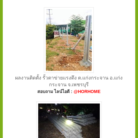
ผลงานติดตั้ง รั้วตาข่ายแรงดึง ต.แก่งกระจาน อ.แก่ง
กระจาน จ.เพชรบุรี
สอบถาม ไลน์ไอดี :
@HORHOME