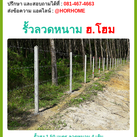
ปรึกษา และสอบถามได้ที่ :
081-467-4663
ส่งข้อความ แอดไลน์ :
@HORHOME
รั้วลวดหนาม
ฮ.โฮม
รั้วสูง 1.50 เมตร ลวดหนาม 4 เส้น