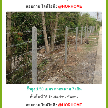
สอบถาม ไลน์ไอดี :
@HORHOME
รั้วสูง 1.50 เมตร ลวดหนาม 7 เส้น
กั้นพื้นที่ให้เป็นสัดส่วน ชัดเจน
สอบถาม ไลน์ไอดี :
@HORHOME