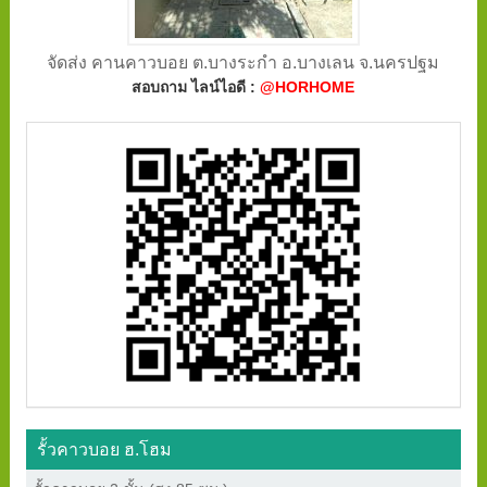
จัดส่ง คานคาวบอย ต.บางระกำ อ.บางเลน จ.นครปฐม
สอบถาม ไลน์ไอดี :
@HORHOME
รั้วคาวบอย ฮ.โฮม