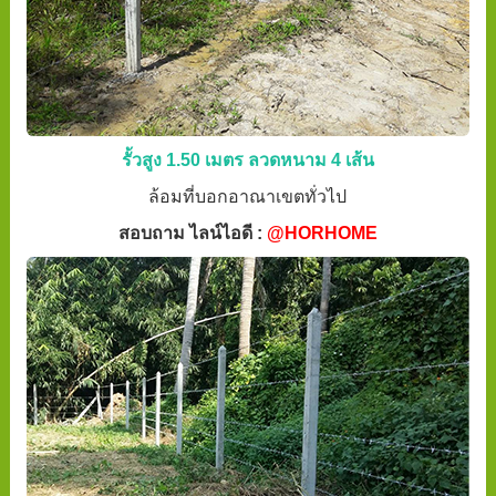
รั้วสูง 1.50 เมตร ลวดหนาม 4 เส้น
ล้อมที่บอกอาณาเขตทั่วไป
สอบถาม ไลน์ไอดี :
@HORHOME