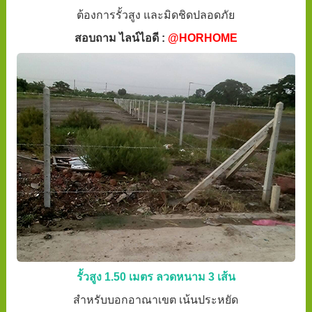
ต้องการรั้วสูง และมิดชิดปลอดภัย
สอบถาม ไลน์ไอดี :
@HORHOME
รั้วสูง 1.50 เมตร ลวดหนาม 3 เส้น
สำหรับบอกอาณาเขต เน้นประหยัด