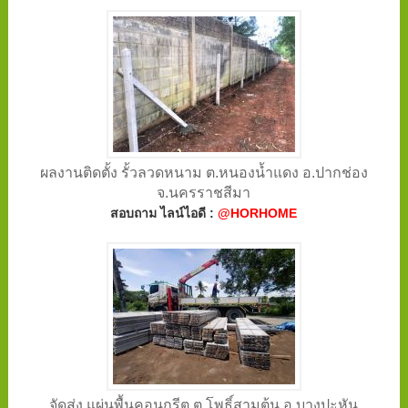
ผลงานติดตั้ง รั้วลวดหนาม ต.หนองน้ำแดง อ.ปากช่อง
จ.นครราชสีมา
สอบถาม ไลน์ไอดี :
@HORHOME
จัดส่ง แผ่นพื้นคอนกรีต ต.โพธิ์สามต้น อ.บางปะหัน