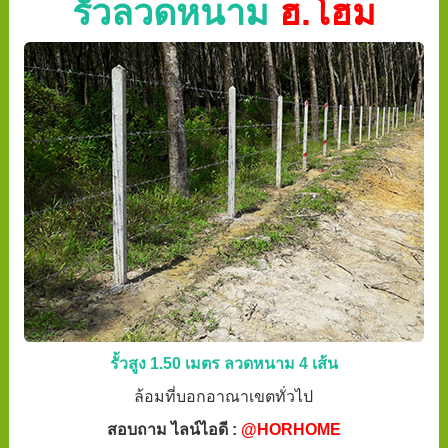
รั้วลวดหนาม
ฮ.โฮม
รั้วสูง 1.50 เมตร ลวดหนาม 4 เส้น
ล้อมที่บอกอาณาเขตทั่วไป
สอบถาม ไลน์ไอดี :
@HORHOME