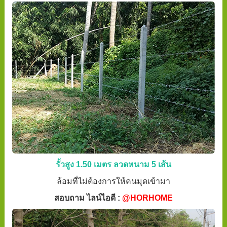
รั้วสูง 1.50 เมตร ลวดหนาม 5 เส้น
ล้อมที่ไม่ต้องการให้คนมุดเข้ามา
สอบถาม ไลน์ไอดี :
@HORHOME