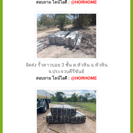
สอบถาม ไลน์ไอดี :
@HORHOME
จัดส่ง รั้วคาวบอย 3 ชั้น ต.หัวหิน อ.หัวหิน
จ.ประจวบคีรีขันธ์
สอบถาม ไลน์ไอดี :
@HORHOME