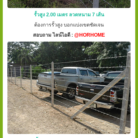
รั้วสูง 2.00 เมตร ลวดหนาม 7 เส้น
ต้องการรั้วสูง บอกแบ่งเขตชัดเจน
สอบถาม ไลน์ไอดี :
@HORHOME