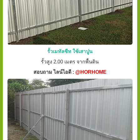
รั้วเมทัลชีท ใช้เสาปูน
รั้วสูง 2.00 เมตร จากพื้นดิน
สอบถาม ไลน์ไอดี :
@HORHOME