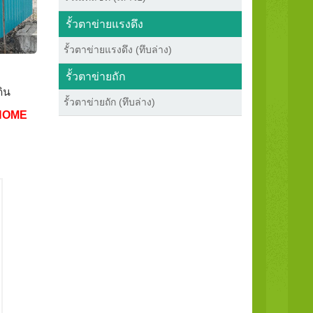
รั้วตาข่ายแรงดึง
รั้วตาข่ายแรงดึง (ทึบล่าง)
รั้วตาข่ายถัก
ดิน
รั้วตาข่ายถัก (ทึบล่าง)
HOME