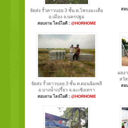
สอบ
จัดส่ง รั้วคาวบอย 3 ชั้น ต.โพรงมะเดื่อ
อ.เมือง จ.นครปฐม
สอบถาม ไลน์ไอดี :
@HORHOME
ผลงา
สวั
จัดส่ง รั้วคาวบอย 3 ชั้น ต.ดอนฉิมพลี
สอบ
อ.บางน้ำเปรี้ยว จ.ฉะเชิงเทรา
สอบถาม ไลน์ไอดี :
@HORHOME